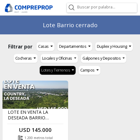
Lote Barrio cerrado
Filtrar por
Casas
Departamentos
Duplex y Housing
Cocheras
Locales y Oficinas
Galpones y Depositos
Lotes y Terrenos
Campos
LOTE EN VENTA LA
DESEADA BARRIO
PRIVADO
USD 145.000
1.200 metros total