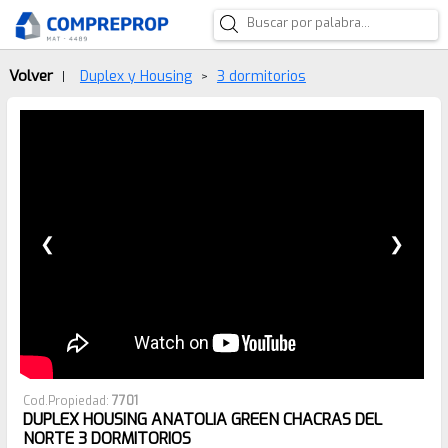
Volver
Duplex y Housing
3 dormitorios
|
>
❮
❯
Cod.Propiedad:
7701
DUPLEX HOUSING ANATOLIA GREEN CHACRAS DEL
NORTE 3 DORMITORIOS