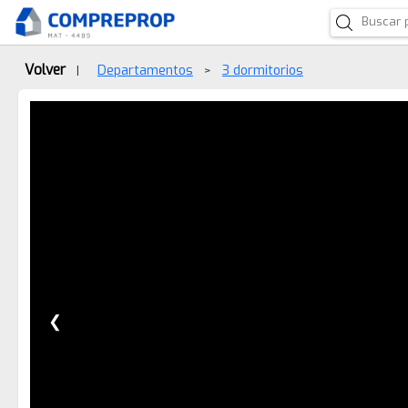
Volver
Departamentos
3 dormitorios
|
>
❮