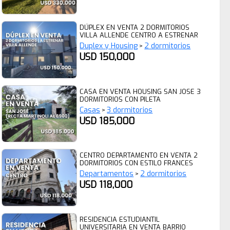
DÚPLEX EN VENTA 2 DORMITORIOS
VILLA ALLENDE CENTRO A ESTRENAR
Duplex y Housing
2 dormitorios
>
USD 150,000
CASA EN VENTA HOUSING SAN JOSE 3
DORMITORIOS CON PILETA
Casas
3 dormitorios
>
USD 185,000
CENTRO DEPARTAMENTO EN VENTA 2
DORMITORIOS CON ESTILO FRANCES
Departamentos
2 dormitorios
>
USD 118,000
RESIDENCIA ESTUDIANTIL
UNIVERSITARIA EN VENTA BARRIO